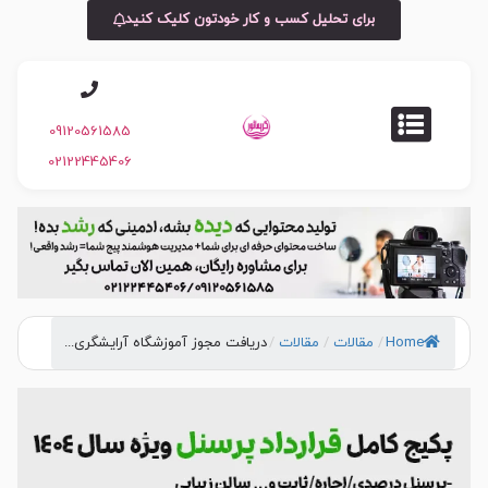
برای تحلیل کسب و کار خودتون کلیک کنید
09120561585
02122445406
Home
/
مقالات
/
مقالات
/
دریافت مجوز آموزشگاه آرایشگری...