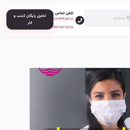
تلفن تماس :
تحلیل رایگان کسب و
02122445406
کار
09120561585