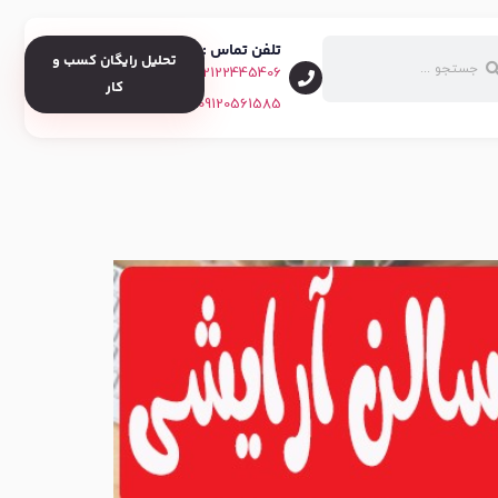
تلفن تماس :
تحلیل رایگان کسب و
02122445406
کار
09120561585