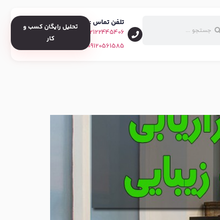
تلفن تماس :
تحلیل رایگان کسب و
02122445406
کار
09120561585