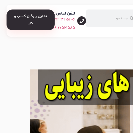
تلفن تماس :
تحلیل رایگان کسب و
02122445406
کار
09120561585