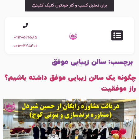
برای تحلیل کسب و کار خودتون کلیک کنید
09120561585
02122445406
برچسب:
سالن زیبایی موفق
چگونه یک سالن زیبایی موفق داشته باشیم؟
راز موفقیت