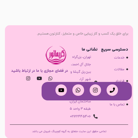
برای خلق یک کسب و کار زیبایی خاص و متمایز، کنارتون هستیم.
دسترسی سریع
نشانی ما
تهران، بزرگراه
خدمات
جلال آل احمد،
مقالات
در فضای مجازی با ما در ارتباط باشید
بین پل گیشا و
شهر آرا،
قرارداد
نرسیده به
دوره ها
پاتریس
ساختمان ایران،
تماس با ما
طبقه 3 واحد 5
02122445406
تمامی حقوق این سایت متعلق به گروه کوچینگ شیردل می باشد.