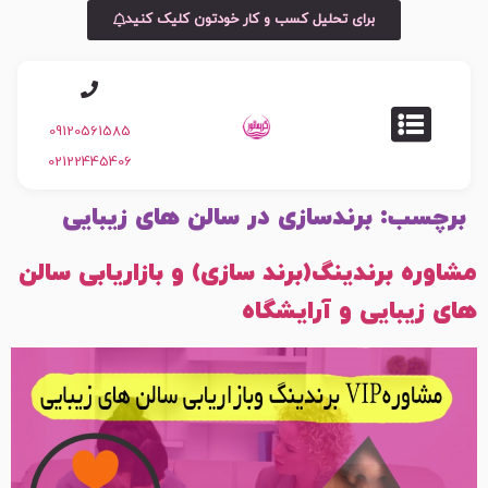
برای تحلیل کسب و کار خودتون کلیک کنید
09120561585
02122445406
برچسب:
برندسازی در سالن های زیبایی
مشاوره برندینگ(برند سازی) و بازاریابی سالن
های زیبایی و آرایشگاه