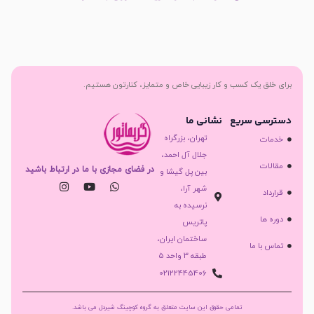
برای خلق یک کسب و کار زیبایی خاص و متمایز، کنارتون هستیم.
دسترسی سریع
نشانی ما
تهران، بزرگراه
خدمات
جلال آل احمد،
مقالات
در فضای مجازی با ما در ارتباط باشید
بین پل گیشا و
شهر آرا،
قرارداد
نرسیده به
دوره ها
پاتریس
ساختمان ایران،
تماس با ما
طبقه 3 واحد 5
02122445406
تمامی حقوق این سایت متعلق به گروه کوچینگ شیردل می باشد.