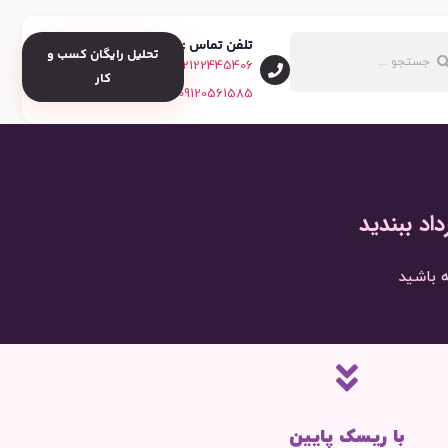
تلفن تماس :
تحلیل رایگان کسب و
02122445406
کار
09120561585
اد ببندید
ه باشید
با ریسک پایین