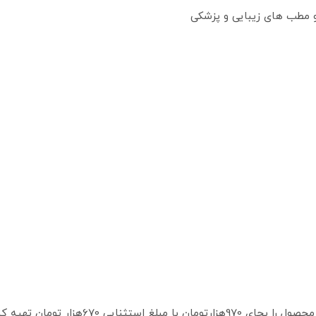
 و مطب های زیبایی و پزشکی
ی 970هزارتومان با مبلغ استثنایی 670هزار تومان تهیه کنید!