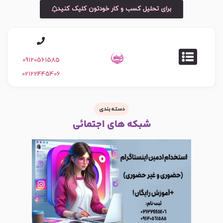
برای تحلیل کسب و کار خودتون کلیک کنید
09120561585
02122445406
دسته بندی
شبکه های اجتمائی