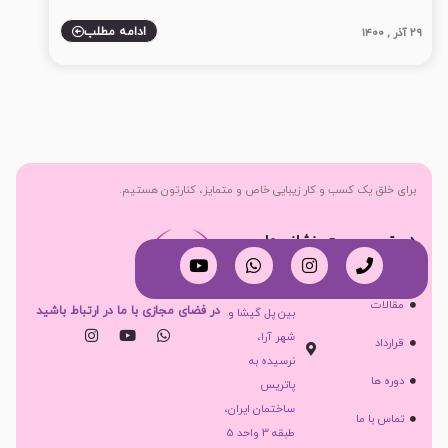
ادامه مطلب
۲۹ آذر , ۱۴۰۰
برای خلق یک کسب و کار زیبایی خاص و متمایز، کنارتون هستیم.
دسترسی سریع
نشانی ما
تهران، بزرگراه
خدمات
جلال آل احمد،
مقالات
در فضای مجازی با ما در ارتباط باشید
بین پل گیشا و
شهر آرا،
قرارداد
نرسیده به
دوره ها
پاتریس
ساختمان ایران،
تماس با ما
طبقه 3 واحد 5