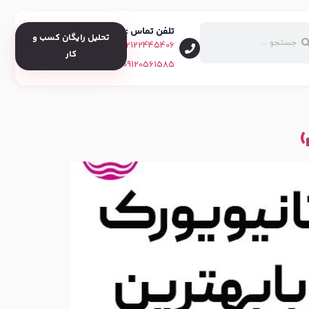
تلفن تماس :
تحلیل رایگان کسب و
02122445406
کار
09120561585
)